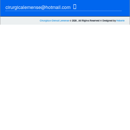
cirurgicalemense@hotmail.com
Cirurgica e Dental Lemense
© 2026 , All Rights Reserved ® Designed by
Heberle