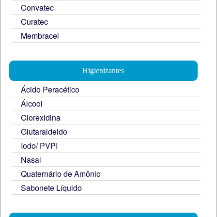
Convatec
Curatec
Membracel
Higienizantes
Ácido Peracético
Álcool
Clorexidina
Glutaraldeido
Iodo/ PVPI
Nasal
Quaternário de Amônio
Sabonete Líquido