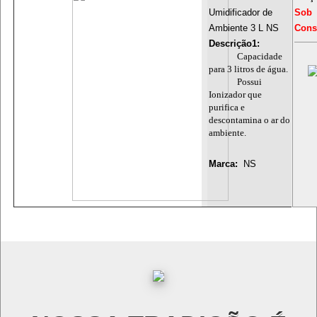
Umidificador de
Sob
Ambiente 3 L NS
Cons
Descrição1:
Capacidade
para 3 litros de água.
Possui
Ionizador que
purifica e
descontamina o ar do
ambiente.
Marca:
NS