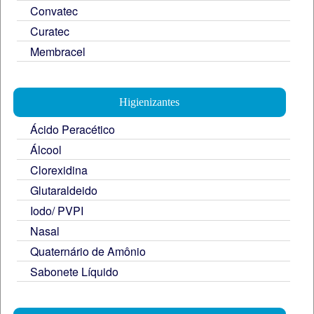
Convatec
Curatec
Membracel
Higienizantes
Ácido Peracético
Álcool
Clorexidina
Glutaraldeido
Iodo/ PVPI
Nasal
Quaternário de Amônio
Sabonete Líquido