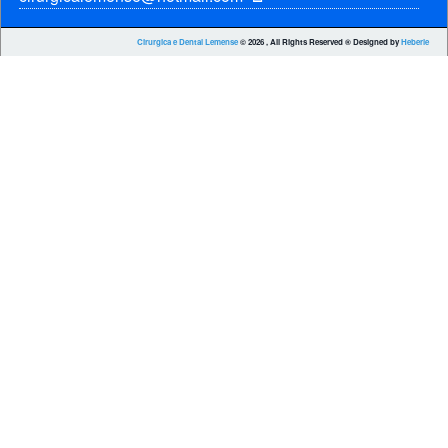
Cirurgica e Dental Lemense
© 2026 , All Rights Reserved ® Designed by
Heberle