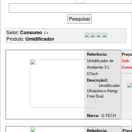
Setor:
Consumo
>>
Produto:
Umidificador
Referência:
Preço
Umidificador de
Sob
Ambiente 3 L
Consu
GTech
Descrição1:
Umidificador
Ultrasônico Alergy
Free Dual
Marca:
G-TECH
Referência:
Preç