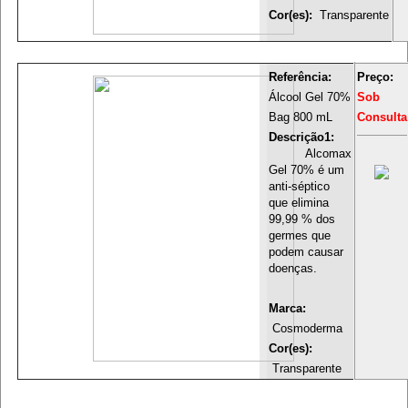
Cor(es):
Transparente
Referência:
Preço:
Álcool Gel 70%
Sob
Bag 800 mL
Consulta
Descrição1:
Alcomax
Gel 70% é um
anti-séptico
que elimina
99,99 % dos
germes que
podem causar
doenças.
Marca:
Cosmoderma
Cor(es):
Transparente