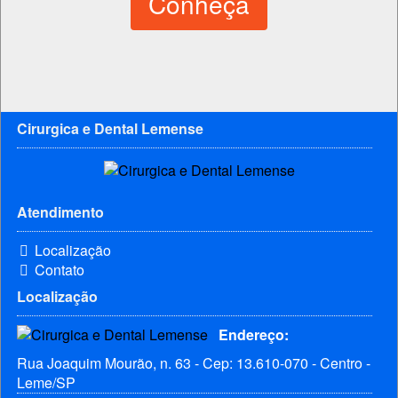
Conheça
Cirurgica e Dental Lemense
Atendimento
Localização
Contato
Localização
Endereço:
Rua Joaquim Mourão, n. 63 - Cep: 13.610-070 - Centro -
Leme/SP