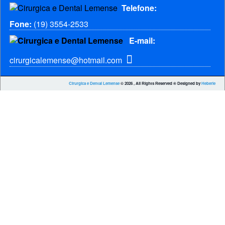
Telefone:
Fone:
(19) 3554-2533
E-mail:
cirurgicalemense@hotmail.com
Cirurgica e Dental Lemense
© 2026 , All Rights Reserved ® Designed by
Heberle