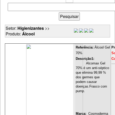
Setor:
Higienizantes
>>
Produto:
Álcool
Referência:
Álcool Gel
Pr
70%
S
Descrição1:
Co
Alcomax Gel
70% é um anti-séptico
que elimina 99,99 %
dos germes que
podem causar
doenças.Frasco com
pump.
Marca:
Cosmoderma