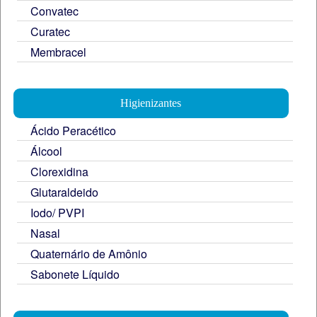
Convatec
Curatec
Membracel
Higienizantes
Ácido Peracético
Álcool
Clorexidina
Glutaraldeido
Iodo/ PVPI
Nasal
Quaternário de Amônio
Sabonete Líquido