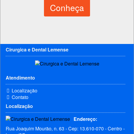
Conheça
Cirurgica e Dental Lemense
Atendimento
Localização
Contato
Localização
Endereço:
Rua Joaquim Mourão, n. 63 - Cep: 13.610-070 - Centro -