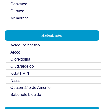
Convatec
Curatec
Membracel
Higienizantes
Ácido Peracético
Álcool
Clorexidina
Glutaraldeido
Iodo/ PVPI
Nasal
Quaternário de Amônio
Sabonete Líquido