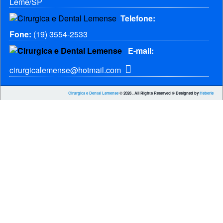
Leme/SP
Telefone:
Fone:
(19) 3554-2533
E-mail:
cirurgicalemense@hotmail.com
Cirurgica e Dental Lemense
© 2026 , All Rights Reserved ® Designed by
Heberle