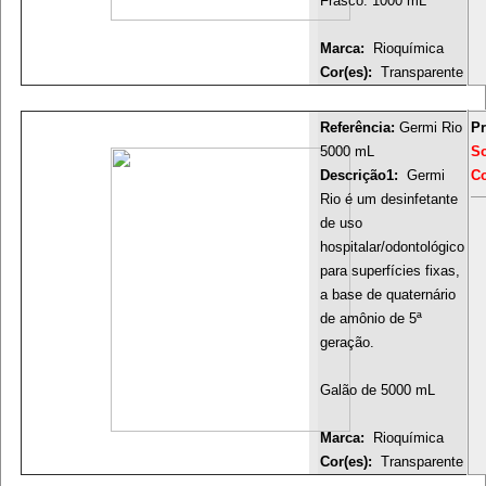
Frasco: 1000 mL
Marca:
Rioquímica
Cor(es):
Transparente
Referência:
Germi Rio
Pr
5000 mL
S
Descrição1:
Germi
Co
Rio é um desinfetante
de uso
hospitalar/odontológico
para superfícies fixas,
a base de quaternário
de amônio de 5ª
geração.
Galão de 5000 mL
Marca:
Rioquímica
Cor(es):
Transparente