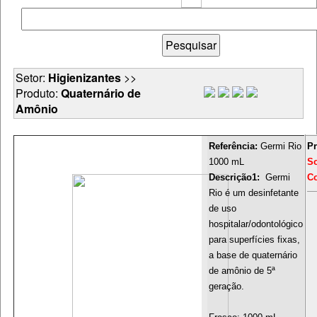
Setor:
Higienizantes
>>
Produto:
Quaternário de
Amônio
Referência:
Germi Rio
Pr
1000 mL
S
Descrição1:
Germi
Co
Rio é um desinfetante
de uso
hospitalar/odontológico
para superfícies fixas,
a base de quaternário
de amônio de 5ª
geração.