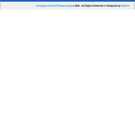
Cirurgica e Dental Pirassununga
© 2026 , All Rights Reserved ® Designed by
Heberle