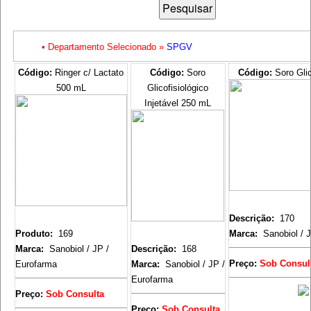
• Departamento Selecionado »
SPGV
Código:
Ringer c/ Lactato
Código:
Soro
Código:
Soro Gli
500 mL
Glicofisiológico
Injetável 250 mL
Descrição:
170
Produto:
169
Marca:
Sanobiol / 
Marca:
Sanobiol / JP /
Descrição:
168
Preço:
Sob Consul
Eurofarma
Marca:
Sanobiol / JP /
Eurofarma
Preço:
Sob Consulta
Preço:
Sob Consulta