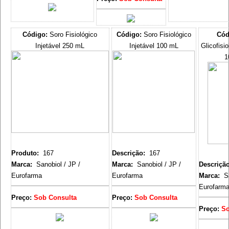
Código:
Soro Fisiológico
Código:
Soro Fisiológico
Cód
Injetável 250 mL
Injetável 100 mL
Glicofisio
1
Produto:
167
Descrição:
167
Marca:
Sanobiol / JP /
Marca:
Sanobiol / JP /
Descriçã
Eurofarma
Eurofarma
Marca:
Sa
Eurofarm
Preço:
Sob Consulta
Preço:
Sob Consulta
Preço:
So