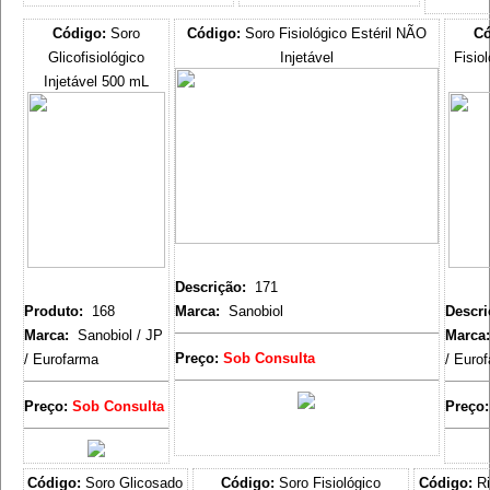
Código:
Soro
Código:
Soro Fisiológico Estéril NÃO
Có
Glicofisiológico
Injetável
Fisio
Injetável 500 mL
Descrição:
171
Produto:
168
Marca:
Sanobiol
Descr
Marca:
Sanobiol / JP
Marca
Preço:
Sob Consulta
/ Eurofarma
/ Euro
Preço:
Sob Consulta
Preço:
Código:
Soro Glicosado
Código:
Soro Fisiológico
Código:
Ri